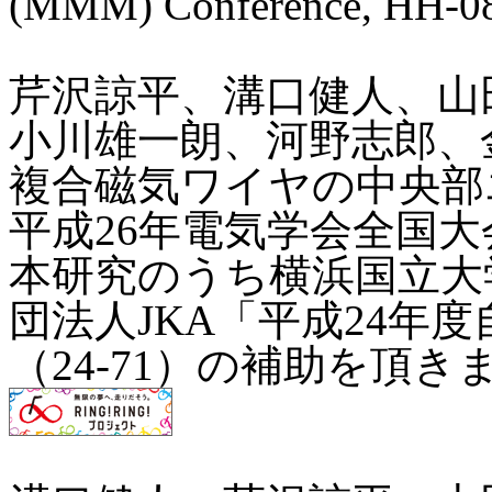
(MMM) Conference, HH-08,
芹沢諒平、溝口健人、山
小川雄一朗、河野志郎、
複合磁気ワイヤの中央部
平成26年電気学会全国大会
本研究のうち横浜国立大
団法人JKA「平成24年
（24-71）の補助を頂き