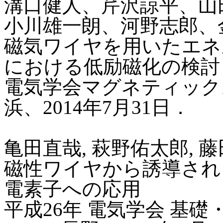
溝口健人、芹沢諒平、山
小川雄一朗、河野志郎、
磁気ワイヤを用いたエネ
における低励磁化の検討
電気学会マグネティックス研
浜、2014年7月31日．
亀田直哉, 萩野佑太郎, 藤
磁性ワイヤから誘導され
電素子への応用
平成26年 電気学会 基礎