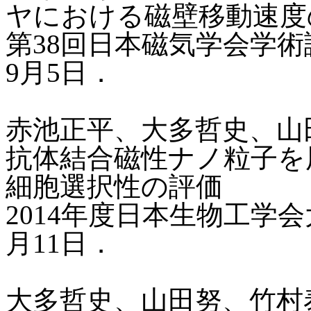
ヤにおける磁壁移動速度
第38回日本磁気学会学術講
9月5日．
赤池正平、大多哲史、山
抗体結合磁性ナノ粒子を
細胞選択性の評価
2014年度日本生物工学会大
月11日．
大多哲史、山田努、竹村